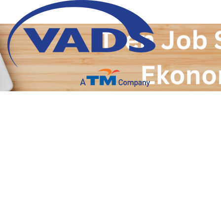
Tren Job Supply di Era
Ekonomi Digital: Panduan
untuk Sukses di Pasar
Kerja Modern