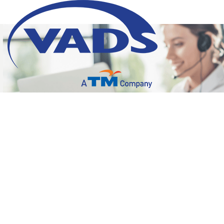
Inbound Contact Center
Automation: Pengertian
dan Contoh Penerapannya
02 Februari 2023