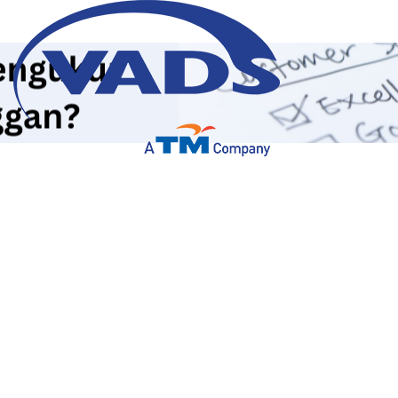
Bagaimana Cara Mengukur
Kepuasan Pelanggan?
19 Mei 2023