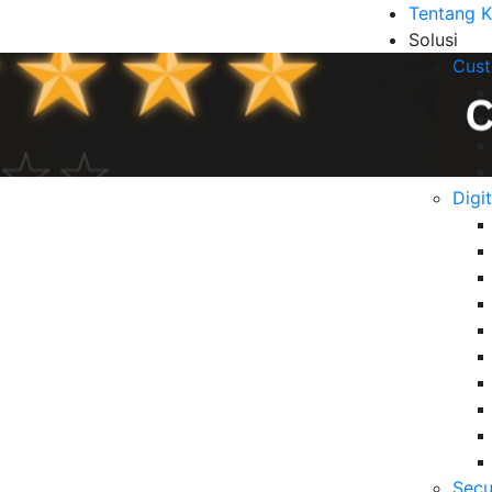
Tentang 
Solusi
Cust
Digi
ntang 5 untuk Kepuasan
B
mnichannel Customer
6 
Da
Se
06
Secu
5 