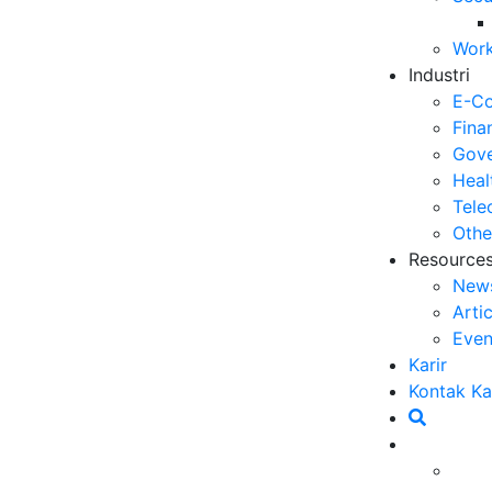
Op
Work
03
Industri
6 
E-C
Me
Fina
30
Gove
Heal
5 
Tele
ya
Othe
27
Resource
New
5 
Arti
Ef
Even
23
Karir
6 
Kontak K
Ef
20
san pelanggan menjadi salah satu faktor utama yang
Ca