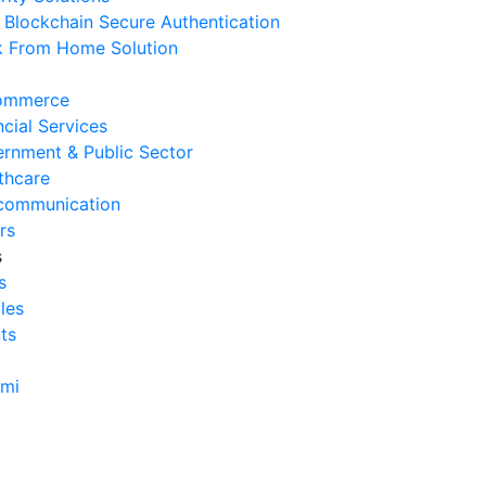
Blockchain Secure Authentication
erasional Bisnis
 From Home Solution
 Agustus 2026
Tanda Infrastruktur IT
ommerce
nghambat Pertumbuhan Bisnis
ncial Services
 Juli 2026
rnment & Public Sector
thcare
Tantangan Integrasi Sistem
communication
ng Sering Dihadapi Perusahaan
rs
 Juli 2026
s
s
Manfaat Integrasi Sistem untuk
cles
isiensi Bisnis
ts
 Juli 2026
Tanda Operasional Bisnis Tidak
ami
isien dan Cara Mengatasinya
 Juli 2026
ra Menghitung Efisiensi