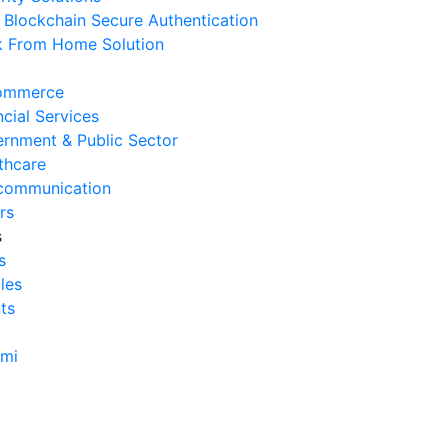
Blockchain Secure Authentication
erasional Bisnis
 From Home Solution
 Agustus 2026
Tanda Infrastruktur IT
ommerce
nghambat Pertumbuhan Bisnis
ncial Services
 Juli 2026
rnment & Public Sector
thcare
Tantangan Integrasi Sistem
communication
ng Sering Dihadapi Perusahaan
rs
 Juli 2026
s
s
Manfaat Integrasi Sistem untuk
cles
isiensi Bisnis
ts
 Juli 2026
Tanda Operasional Bisnis Tidak
ami
isien dan Cara Mengatasinya
 Juli 2026
ra Menghitung Efisiensi