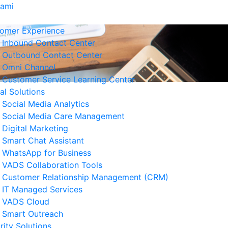
Kami
omer Experience
Inbound Contact Center
Outbound Contact Center
Omni Channel
Customer Service Learning Center
tal Solutions
Social Media Analytics
Social Media Care Management
Digital Marketing
Smart Chat Assistant
erita Terkait
WhatsApp for Business
VADS Collaboration Tools
Strategi Business Resilience
Customer Relationship Management (CRM)
lam Operasional Customer
IT Managed Services
rvice
VADS Cloud
 Agustus 2026
Smart Outreach
rity Solutions
Cara Mengurangi Downtime