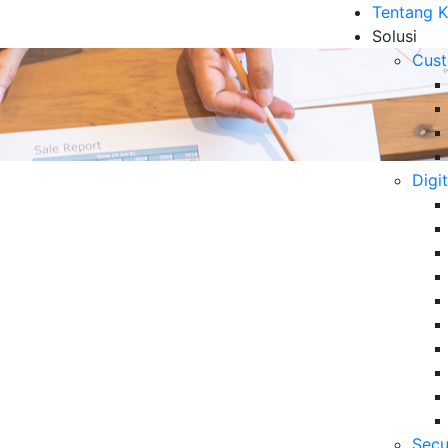
Tentang 
Solusi
Cust
Digi
asi Bisnis Pertengahan
B
6 
Da
Se
06
tengahan tahun untuk meningkatkan efisiensi,
Secu
5 