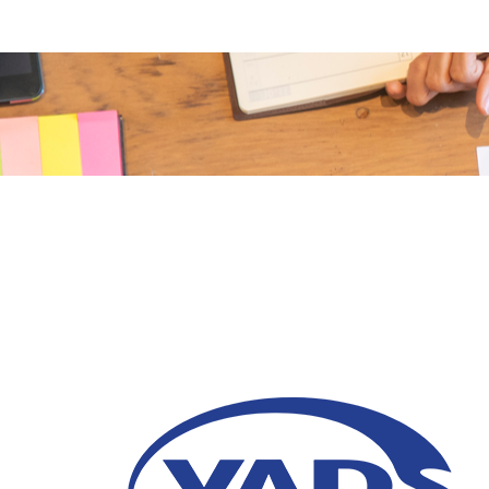
Cara Melakukan Evalu
Tahun Secara Efektif
01 Juni 2026
Pelajari cara melakukan evaluasi bisnis per
strategi, dan pertumbuhan bisnis.