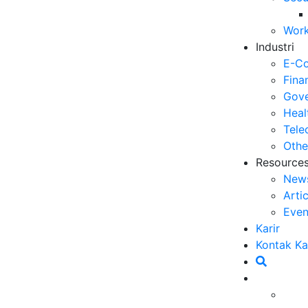
Op
Work
03
Industri
6 
E-C
Me
Fina
30
Gove
Heal
5 
Tele
ya
Othe
27
Resource
New
5 
Arti
Ef
Even
23
Karir
6 
Kontak K
Ef
20
Ca