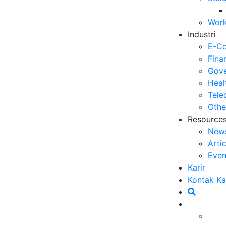
Se
Work
06
Industri
5 
E-C
Op
Fina
03
Gove
Heal
6 
Tele
Me
Othe
30
Resource
New
5 
Arti
ya
Even
27
Karir
5 
Kontak K
Ef
langgan,
Customer Experience
(CX) memainkan
23
an bisnis. Tahun 2024 menjadi saksi berbagai
6 
gi yang mendukung CX. Namun, menjelang akhir