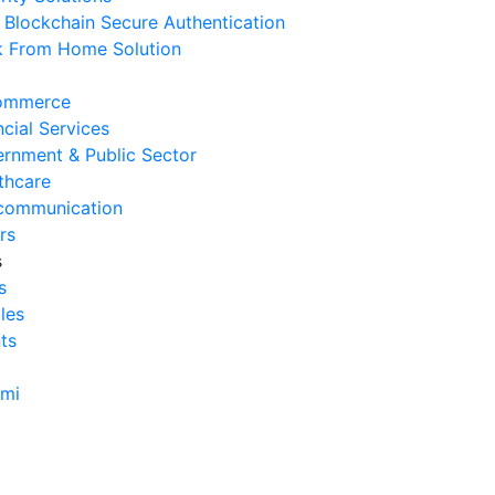
Blockchain Secure Authentication
rvice
 From Home Solution
 Agustus 2026
Cara Mengurangi Downtime
ommerce
erasional Bisnis
ncial Services
 Agustus 2026
rnment & Public Sector
thcare
Tanda Infrastruktur IT
communication
nghambat Pertumbuhan Bisnis
rs
 Juli 2026
s
s
Tantangan Integrasi Sistem
cles
ng Sering Dihadapi Perusahaan
ts
 Juli 2026
Manfaat Integrasi Sistem untuk
ami
isiensi Bisnis
 Juli 2026
Tanda Operasional Bisnis Tidak