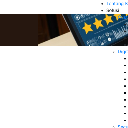
Tentang 
Solusi
Cust
Digi
tomer Experience di Tahun
B
Ditingkatkan?
Me
ut
10
6 
Secu
Da