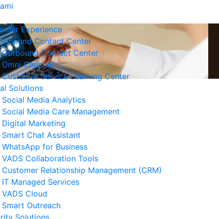
Kami
omer Experience
Inbound Contact Center
Outbound Contact Center
Omni Channel
Customer Service Learning Center
tal Solutions
Social Media Analytics
Social Media Care Management
Digital Marketing
Smart Chat Assistant
erita Terkait
WhatsApp for Business
VADS Collaboration Tools
ngenal GPUaaS dan Manfaat
Customer Relationship Management (CRM)
amanya untuk Bisnis
IT Managed Services
 Agustus 2026
VADS Cloud
Smart Outreach
Strategi Business Resilience
rity Solutions
lam Operasional Customer