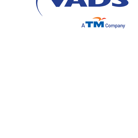
Sebagai ujung tombak interaksi dengan pe
peran penting dalam menentukan keberhasil
perkembangan dalam strategi dan teknolo