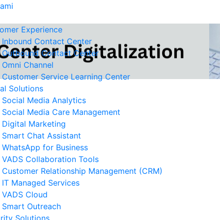
Kami
omer Experience
Inbound Contact Center
Outbound Contact Center
Omni Channel
Customer Service Learning Center
tal Solutions
Social Media Analytics
Social Media Care Management
Digital Marketing
Smart Chat Assistant
erita Terkait
WhatsApp for Business
VADS Collaboration Tools
Strategi Business Resilience
Customer Relationship Management (CRM)
lam Operasional Customer
IT Managed Services
rvice
VADS Cloud
 Agustus 2026
Smart Outreach
rity Solutions
Cara Mengurangi Downtime