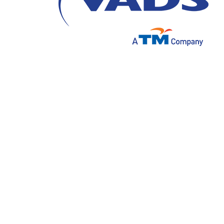
Dalam era digital yang semakin berkemban
dan efisien menjadi prioritas utama bagi ba
dalam memberikan layanan pelanggan, ditun