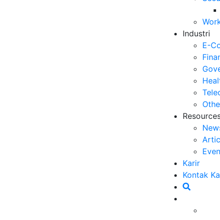
Op
Work
03
Industri
6 
E-C
Me
Fina
30
Gove
Heal
5 
Tele
ya
Othe
27
Resource
New
5 
Arti
Ef
Even
23
Karir
6 
Kontak K
Ef
g, kebutuhan pelanggan akan layanan yang cepat
20
nyak bisnis.
Contact center
, sebagai garda depan
Ca
tut untuk beradaptasi dengan teknologi untuk