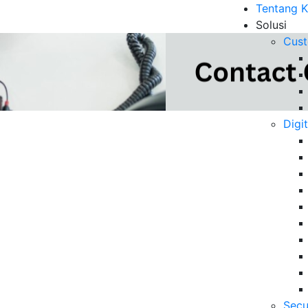
Tentang 
Solusi
Cust
Digi
 Contact Center untuk
B
si Operasional
6 
Da
Se
06
Secu
5 